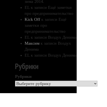
зима 2014.
EL
к записи
Ещё заметки
про предпринимательство
Kick Off
к записи
Ещё
заметки про
предпринимательство
EL
к записи
Воздух Денима
Максим
к записи
Воздух
Денима
EL
к записи
Воздух Денима
Рубрики
Рубрики