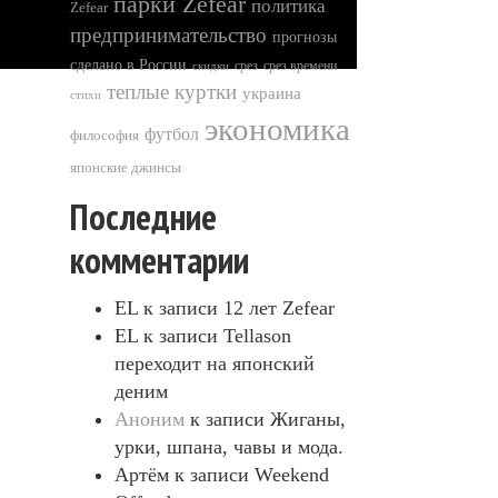
парки Zefear
политика
Zefear
предпринимательство
прогнозы
сделано в России
срез
срез времени
скидки
теплые куртки
украина
стихи
экономика
футбол
философия
японские джинсы
Последние
комментарии
EL
к записи
12 лет Zefear
EL
к записи
Tellason
переходит на японский
деним
Аноним
к записи
Жиганы,
урки, шпана, чавы и мода.
Артём
к записи
Weekend