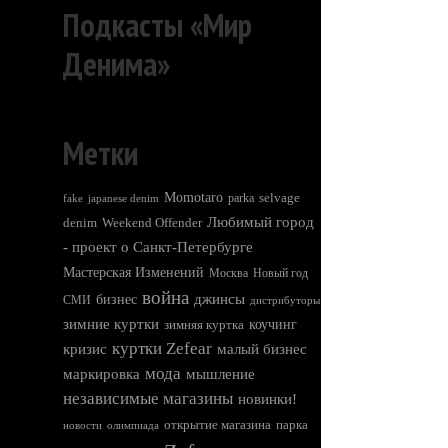
Подкасты «Мир
Денима»
Метки
Momotaro
selvage
parka
fake
japanese denim
Любимый город
denim
Weekend Offender
- проект о Санкт-Петербурге
Мастерская Изменений
Москва
Новый год
война
джинсы
бизнес
СМИ
дистрибуторы
зимние куртки
зимняя куртка
коучинг
куртки Zefear
кризис
малый бизнес
мода
мышление
маркировка
независимые магазины
новинки!
открытие магазина
парка
новости
олимпиада