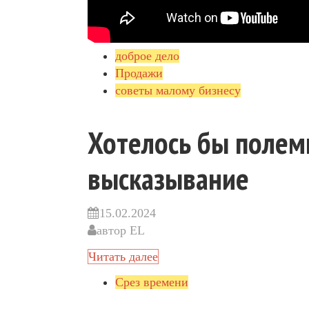
доброе дело
Продажи
советы малому бизнесу
Хотелось бы полеми
высказывание
15.02.2024
автор
EL
Читать далее
Срез времени