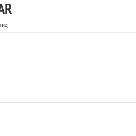
AR
вид