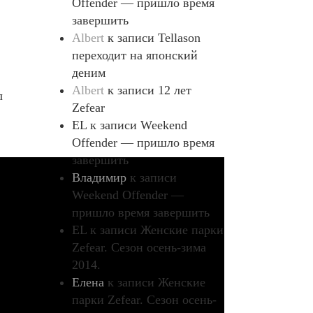
Offender — пришло время
завершить
Albert
к записи
Tellason
переходит на японский
деним
Albert
к записи
12 лет
л
Zefear
EL
к записи
Weekend
Offender — пришло время
завершить
Владимир
к записи
Weekend Offender —
пришло время завершить
EL
к записи
Женские парки
Zefear. Сезон осень-зима
2014.
Елена
к записи
Женские
парки Zefear. Сезон осень-