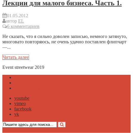
Лекции для малого бизнеса. Часть 1.
01.05.2012
автор
EL
6 комментариев
Не сказать, что я сильно доволен записью, немного затянуто,
многовато повторяюсь, не очень удачно поставлен флипчарт
—...
Читать далее
Event streetwear 2019
Контакты и адрес магазина Zefear
Бренды в Zefear
«Мир Денима» на MOTORADIO
youtube
vimeo
facebook
vk