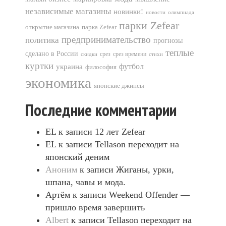
независимые магазины
новинки!
новости
олимпиада
парки Zefear
открытие магазина
парка Zefear
предпринимательство
политика
прогнозы
теплые
сделано в России
срез
срез времени
скидки
стихи
куртки
футбол
украина
философия
экономика
японские джинсы
Последние комментарии
EL
к записи
12 лет Zefear
EL
к записи
Tellason переходит на
японский деним
Аноним
к записи
Жиганы, урки,
шпана, чавы и мода.
Артём
к записи
Weekend Offender —
пришло время завершить
Albert
к записи
Tellason переходит на