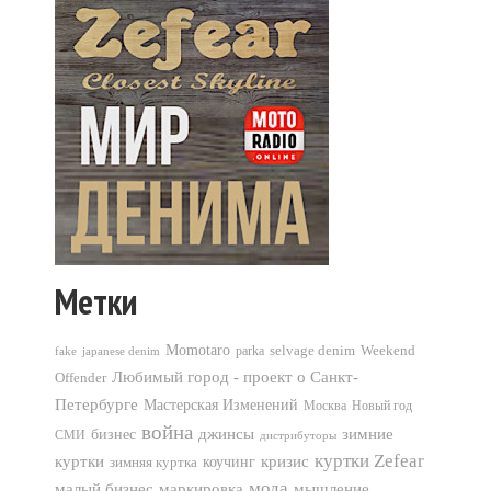
Метки
Momotaro
selvage denim
Weekend
parka
fake
japanese denim
Любимый город - проект о Санкт-
Offender
Петербурге
Мастерская Изменений
Москва
Новый год
война
джинсы
зимние
бизнес
СМИ
дистрибуторы
куртки Zefear
кризис
куртки
зимняя куртка
коучинг
мода
мышление
малый бизнес
маркировка