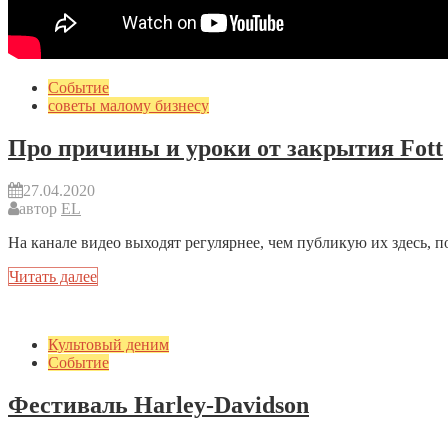
Событие
советы малому бизнесу
Про причины и уроки от закрытия Fott
27.04.2020
автор
EL
На канале видео выходят регулярнее, чем публикую их здесь, 
Читать далее
Культовый деним
Событие
Фестиваль Harley-Davidson
03.08.2019