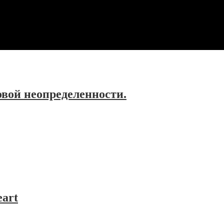
овой неопределенности.
eart