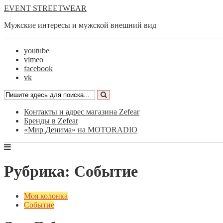
EVENT STREETWEAR
Мужские интересы и мужской внешний вид
youtube
vimeo
facebook
vk
Контакты и адрес магазина Zefear
Бренды в Zefear
«Мир Денима» на MOTORADIO
Рубрика: Событие
Моя колонка
Событие