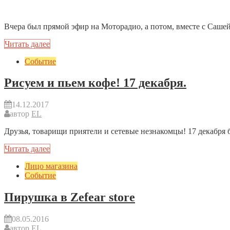
автор
EL
Вчера был прямой эфир на Моторадио, а потом, вместе с Саше
Читать далее
Событие
Рисуем и пьем кофе! 17 декабря.
14.12.2017
автор
EL
Друзья, товарищи приятели и сетевые незнакомцы! 17 декабря б
Читать далее
Лицо магазина
Событие
Пирушка в Zefear store
08.05.2016
автор
EL