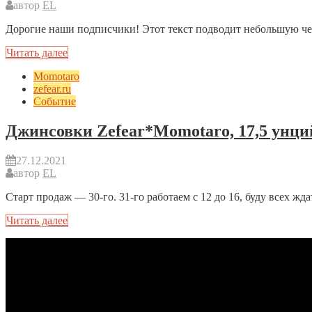
автор
EL
Дорогие наши подписчики! Этот текст подводит небольшую че
Читать далее
Momotaro
zefear.ru
Событие
Джинсовки Zefear*Momotaro, 17,5 унци
27.12.2021
автор
EL
Старт продаж — 30-го. 31-го работаем с 12 до 16, буду всех жд
Читать далее