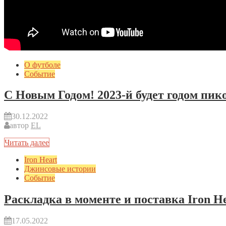
О футболе
Событие
С Новым Годом! 2023-й будет годом пик
30.12.2022
автор
EL
Читать далее
Iron Heart
Джинсовые истории
Событие
Раскладка в моменте и поставка Iron H
17.05.2022