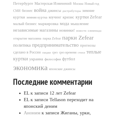
Петербурге
Мастерская Изменений
Москва
Новый год
война
джинсы
зимние
бизнес
СМИ
дистрибуторы
куртки Zefear
кризис
куртки
зимняя куртка
коучинг
мода
мышление
малый бизнес
маркировка
независимые магазины
новинки!
новости
олимпиада
парки Zefear
открытие магазина
парка Zefear
предпринимательство
политика
прогнозы
теплые
сделано в России
срез
срез времени
скидки
стихи
куртки
футбол
украина
философия
экономика
японские джинсы
Последние комментарии
EL
к записи
12 лет Zefear
EL
к записи
Tellason переходит на
японский деним
Аноним
к записи
Жиганы, урки,