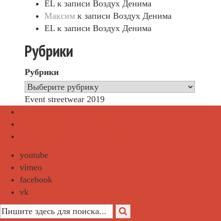
EL
к записи
Воздух Денима
Максим
к записи
Воздух Денима
EL
к записи
Воздух Денима
Рубрики
Рубрики
Event streetwear 2019
Контакты и адрес магазина Zefear
Бренды в Zefear
«Мир Денима» на MOTORADIO
youtube
vimeo
facebook
vk