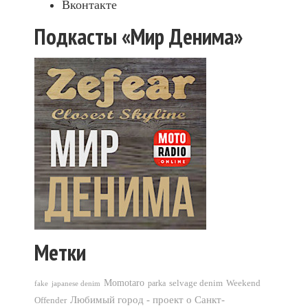
Вконтакте
Подкасты «Мир Денима»
Метки
Momotaro
selvage denim
Weekend
parka
fake
japanese denim
Любимый город - проект о Санкт-
Offender