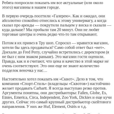
Ребята попросили показать им все актуальные (или около
этого) магазины в нашем городе.
В первую очередь посетили «Галерею». Как и ожидал, они
абсолютно спокойно отнеслись к этому универмагу, а когда
сказал про аренды — покрутили пальцем у виска и сказали —
куда дальше? Мы пробыли там 20 минут. Они не любят
торговые центры и очень редко что-то там открывают.
Потом я их привез в Тру шоп. Спросил — нравится магазин,
хотели бы здесь продаваться? Само собой ответ был «нет».
Доехали до Fred Perry, случайно встретились с директором (я
не был с ним знаком раньше). Это магазин гости оценили.
Правда, как и я считают, что цена и качество в этой марке не
очень соответствуют. Это они еще не знают количество
подделок веночка у нас…
Настоятельно хотел показать им «Сквот». Дело в том, что
компания «Спорт-Стиль» (владельцы «Сквотов») настойчиво
желает продавать Carhartt. Я всегда выступаю резко против.
Аргументы понятны, они дистрибьюторы: Fallen, Globe, Es,
Etnies, Emerica, Circa, Independent, Zoo York, Dickies и еще кучи
других. Сейчас это самый крупный дистрибьютор скейтового
направления. У них же Huf, Element, Osiris и т.д.