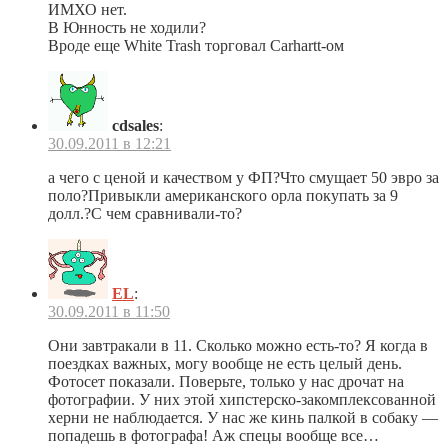
ИМХО нет.
В Юнность не ходили?
Вроде еще White Trash торговал Carhartt-ом
cdsales
:
30.09.2011 в 12:21
а чего с ценой и качеством у ФП?Что смущает 50 эвро за
поло?Привыкли американского орла покупать за 9
долл.?С чем сравнивали-то?
EL
:
30.09.2011 в 11:50
Они завтракали в 11. Сколько можно есть-то? Я когда в
поездках важных, могу вообще не есть целый день.
Фотосет показали. Поверьте, только у нас дрочат на
фотографии. У них этой хипстерско-закомплексованной
херни не наблюдается. У нас же кинь палкой в собаку —
попадешь в фотографа! Аж спецы вообще все…