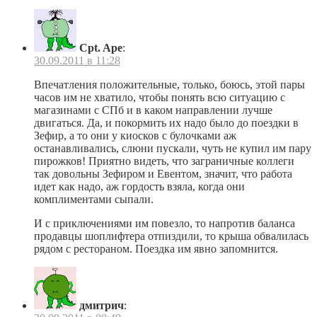
Cpt. Ape
:
30.09.2011 в 11:28
Впечатления положительные, только, боюсь, этой пары
часов им не хватило, чтобы понять всю ситуацию с
магазинами с СПб и в каком направлении лучше
двигаться. Да, и покормить их надо было до поездки в
Зефир, а то они у киосков с булочками аж
останавливались, слюни пускали, чуть не купил им пару
пирожков! Приятно видеть, что заграничные коллеги
так довольны Зефиром и Евентом, значит, что работа
идет как надо, аж гордость взяла, когда они
комплиментами сыпали.
И с приключениями им повезло, то напротив баланса
продавцы шоплифтера отпиздили, то крыша обвалилась
рядом с рестораном. Поездка им явно запомнится.
дмитрич
: