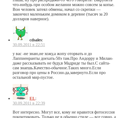
что-нибудь при особом желании можно совсем за копье.
Вон человек затеял обмены, начал со скрепки —
закончил маленьким домиком в деревне (тысяч за 20
долларов наверное).
cdsales
:
30.09.2011 в 22:51
у вас -не знаю,не хожу,а жопу оторвать и до
Лаппиенранты доехать-50э там.Про Андорру и Милан-
даже рассказывать не буду,в Мадриде ты был.С сайта-
сам знаешь.Качество-обычное.Таких много.Если
разговор про цены в России-да,завернуто.Если про
остальной мир-пустое.
EL
:
30.09.2011 в 22:39
Вот интересно. Могут все, кому не нравится фотосессия
покритиковать. Только не в обычно стиле — все говно, а