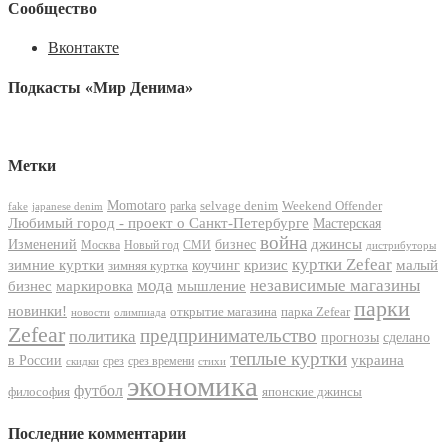
Сообщество
Вконтакте
Подкасты «Мир Денима»
Метки
Momotaro
selvage denim
Weekend Offender
parka
fake
japanese denim
Любимый город - проект о Санкт-Петербурге
Мастерская
война
джинсы
Изменений
бизнес
Москва
Новый год
СМИ
дистрибуторы
куртки Zefear
кризис
зимние куртки
малый
зимняя куртка
коучинг
мода
независимые магазины
мышление
бизнес
маркировка
парки
новинки!
открытие магазина
парка Zefear
новости
олимпиада
Zefear
предпринимательство
политика
прогнозы
сделано
теплые куртки
украина
в России
срез
срез времени
скидки
стихи
экономика
футбол
философия
японские джинсы
Последние комментарии