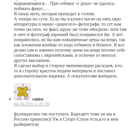
выражающиеся… При сеймки «с руки» не удалось
поймать фокус….
Я пишу муть, которая приходит в голову.
А теперь по сути. Если бы я купил тысяч на пять евро
аппаратуры и нанял «дорогого» фотографа, то сет вам
точно (кстати, не факт, крукс же тоже обосрали, хотя там
и свет и фотограф хороший был) понравился бы. А вот
понравились ли бы вам повышенные цены на вещи, так
как вложения вообще-то надо отбивать в бизнесе. Я все
делаю сам и именно поэтому цены на вещи вполне себе
сопоставимы с европейскими, в отличие от многих
других магазинов.
Я сделал выбор в сторону минимизации расходов, кто-
то в сторону красоты подачи материала и поставил
дополнительную наценку. А покупателям выбирать.
саша
:
04.10.2011 в 21:39
фу,некрасиво так поступать. Кархартт тоже не вы в
Россию привезли)) Уж в Спорт-Стиле есть,кто в нем
разбирается)