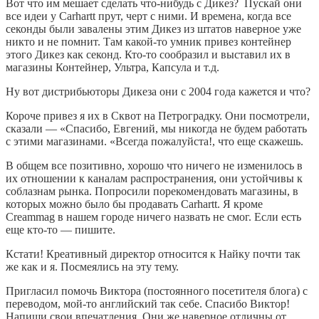
Вот что им мешает сделать что-нибудь с Дикез? Пускай они
все идеи у Carhartt прут, черт с ними. И времена, когда все
секонды были завалены этим Дикез из штатов наверное уже
никто и не помнит. Там какой-то умник привез контейнер
этого Дикез как секонд. Кто-то сообразил и выставил их в
магазины Контейнер, Ультра, Капсула и т.д.
Ну вот дистрибьюторы Дикеза они с 2004 года кажется и что?
Короче привез я их в Сквот на Петроградку. Они посмотрели,
сказали — «Спасибо, Евгений, мы никогда не будем работать
с этими магазинами. «Всегда пожалуйста!, что еще скажешь.
В общем все позитивно, хорошо что ничего не изменилось в
их отношении к каналам распространения, они устойчивы к
соблазнам рынка. Попросили порекомендовать магазины, в
которых можно было бы продавать Carhartt. Я кроме
Creammag в нашем городе ничего назвать не смог. Если есть
еще кто-то — пишите.
Кстати! Креативный директор относится к Найку почти так
же как и я. Посмеялись на эту тему.
Пригласил помочь Виктора (постоянного посетителя блога) с
переводом, мой-то английский так себе. Спасибо Виктор!
Напиши свои впечатления. Они же наверное отличны от