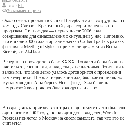
29.09.2011
автор
EL
36 комментариев
Около суток пробыли в Санкт-Петербурге два сотрудника из
команды Carhartt. Креативный директор и менеджер по
продажам. Эта поездка — первая после 2006 года,
совершенная для ознакомления с ситуацией у нас. Напомню,
что в июле 2006 года я организовывал Carhartt party в рамках
фестиваля Meeting of styles и приезжали ди-джеи из Вены
Stereotyp и
Al-Haca
.
Вечеринка проходили в баре ХХХХ. Тогда эти бары были не
настолько успешными, а владельцы не настолько богатыми и
важными, что мне легко удалось договорится о проведении
там вечеринки. Правда подвела погода, был конец июля, но
жутко холодно. А на берегу Невы (тогда Х-ы были на
Петровской косе) так вообще холодрыга и сыро.
Возвращаясь к приезду в этот раз, надо отметить, что был еще
один визит в 2007 году, но на один день владелец Work in
Progress прилетел в Москву на своем самолете, так что это не
считается.