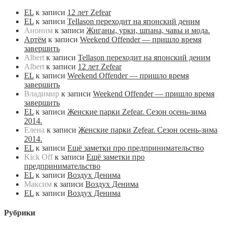
EL
к записи
12 лет Zefear
EL
к записи
Tellason переходит на японский деним
Аноним
к записи
Жиганы, урки, шпана, чавы и мода.
Артём
к записи
Weekend Offender — пришло время
завершить
Albert
к записи
Tellason переходит на японский деним
Albert
к записи
12 лет Zefear
EL
к записи
Weekend Offender — пришло время
завершить
Владимир
к записи
Weekend Offender — пришло время
завершить
EL
к записи
Женские парки Zefear. Сезон осень-зима
2014.
Елена
к записи
Женские парки Zefear. Сезон осень-зима
2014.
EL
к записи
Ещё заметки про предпринимательство
Kick Off
к записи
Ещё заметки про
предпринимательство
EL
к записи
Воздух Денима
Максим
к записи
Воздух Денима
EL
к записи
Воздух Денима
Рубрики