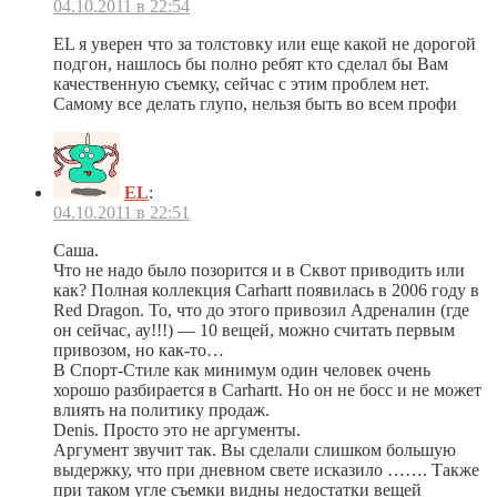
04.10.2011 в 22:54
EL я уверен что за толстовку или еще какой не дорогой
подгон, нашлось бы полно ребят кто сделал бы Вам
качественную съемку, сейчас с этим проблем нет.
Самому все делать глупо, нельзя быть во всем профи
EL
:
04.10.2011 в 22:51
Саша.
Что не надо было позорится и в Сквот приводить или
как? Полная коллекция Carhartt появилась в 2006 году в
Red Dragon. То, что до этого привозил Адреналин (где
он сейчас, ау!!!) — 10 вещей, можно считать первым
привозом, но как-то…
В Спорт-Стиле как минимум один человек очень
хорошо разбирается в Carhartt. Но он не босс и не может
влиять на политику продаж.
Denis. Просто это не аргументы.
Аргумент звучит так. Вы сделали слишком большую
выдержку, что при дневном свете исказило ……. Также
при таком угле съемки видны недостатки вещей