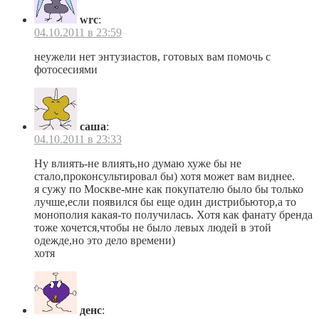
wrc
:
04.10.2011 в 23:59
неужели нет энтузиастов, готовых вам помочь с
фотосесиями
саша
:
04.10.2011 в 23:33
Ну влиять-не влиять,но думаю хуже бы не
стало,проконсультировал бы) хотя может вам виднее.
я сужу по Москве-мне как покупателю было бы только
лучше,если появился бы еще один дистрибьютор,а то
монополия какая-то получилась. Хотя как фанату бренда
тоже хочется,чтобы не было левых людей в этой
одежде,но это дело времени)
хотя
денс
: