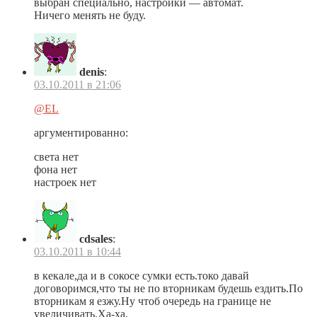
выбран специально, настройки — автомат.
Ничего менять не буду.
denis
:
03.10.2011 в 21:06
@EL
аргументированно:
света нет
фона нет
настроек нет
cdsales
:
03.10.2011 в 10:44
в кекале,да и в сокосе сумки есть.токо давай
договоримся,что ты не по вторникам будешь ездить.По
вторникам я езжу.Ну чтоб очередь на границе не
увеличивать.Ха-ха.