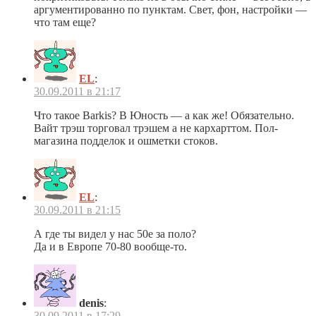
аргументированно по пунктам. Свет, фон, настройки —
что там еще?
EL
:
30.09.2011 в 21:17
Что такое Barkis? В Юность — а как же! Обязательно.
Вайт трэш торговал трэшем а не кархарттом. Пол-
магазина подделок и ошметки стоков.
EL
:
30.09.2011 в 21:15
А где ты видел у нас 50е за поло?
Да и в Европе 70-80 вообще-то.
denis
:
30.09.2011 в 17:29