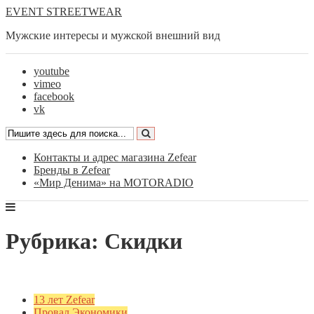
EVENT STREETWEAR
Мужские интересы и мужской внешний вид
youtube
vimeo
facebook
vk
Контакты и адрес магазина Zefear
Бренды в Zefear
«Мир Денима» на MOTORADIO
Рубрика: Скидки
13 лет Zefear
Провал Экономики