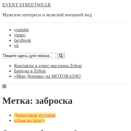
EVENT STREETWEAR
Мужские интересы и мужской внешний вид
youtube
vimeo
facebook
vk
Контакты и адрес магазина Zefear
Бренды в Zefear
«Мир Денима» на MOTORADIO
Метка: заброска
Джинсовые истории
отзыв на книгу