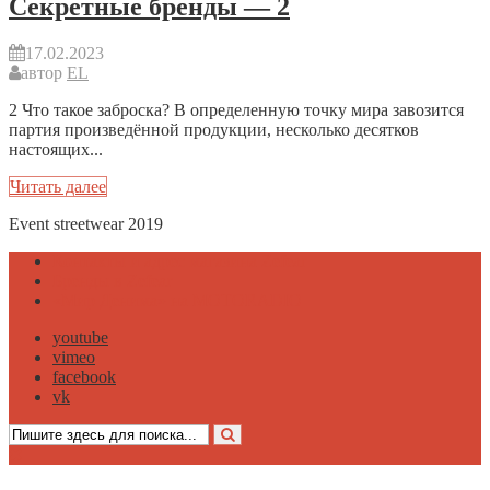
Секретные бренды — 2
17.02.2023
автор
EL
2 Что такое заброска? В определенную точку мира завозится
партия произведённой продукции, несколько десятков
настоящих...
Читать далее
Event streetwear 2019
Контакты и адрес магазина Zefear
Бренды в Zefear
«Мир Денима» на MOTORADIO
youtube
vimeo
facebook
vk