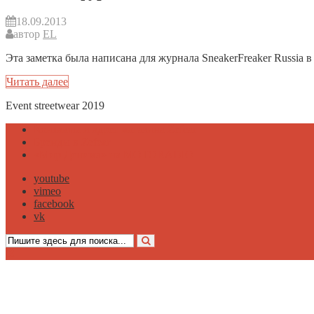
18.09.2013
автор
EL
Эта заметка была написана для журнала SneakerFreaker Russia в
Читать далее
Event streetwear 2019
Контакты и адрес магазина Zefear
Бренды в Zefear
«Мир Денима» на MOTORADIO
youtube
vimeo
facebook
vk