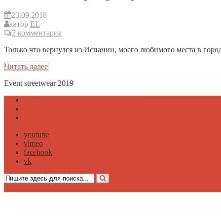
23.09.2018
автор
EL
2 комментария
Только что вернулся из Испании, моего любимого места в город
Читать далее
Event streetwear 2019
Контакты и адрес магазина Zefear
Бренды в Zefear
«Мир Денима» на MOTORADIO
youtube
vimeo
facebook
vk